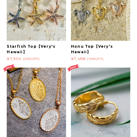
Starfish Top【Very's
Honu Top【Very's
Hawaii】
Hawaii】
¥7,504
¥7,488
(20%OFF)
(10%OFF)