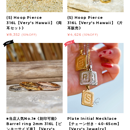
(S) Hoop Pierce
(S) Hoop Pierce
316L【Very's Hawaii】《両
316L【Very's Hawaii】《片
耳セット》
耳販売》
¥8,352
¥4,626
(10%OFF)
(10%OFF)
■当店人気No.1■《刻印可能》
Plate Initial Necklace
Barrel ring 2mm 316L【ピ
【チェーン付き・40-65cm】
ンキーサイズ有】【Very's
【Very's Jewelry】