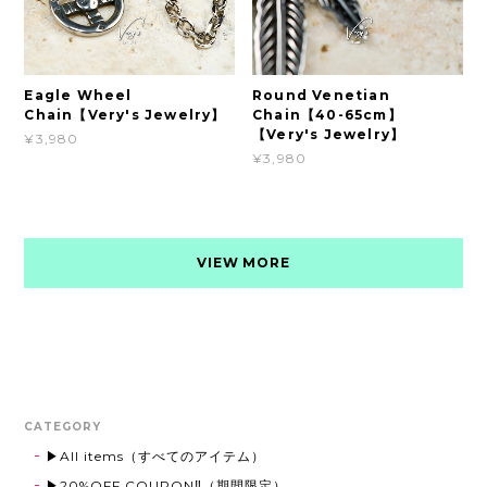
Eagle Wheel
Round Venetian
Chain【Very's Jewelry】
Chain【40-65cm】
【Very's Jewelry】
¥3,980
¥3,980
VIEW MORE
CATEGORY
▶All items（すべてのアイテム）
▶20%OFF COUPON‼（期間限定）