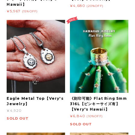
Hawaii】
¥4,680
(20%OFF)
¥5,967
(15%OFF)
Eagle Metal Top【Very's
《刻印可能》Flat Ring 5mm
Jewelry】
316L【ピンキーサイズ有】
【Very's Hawaii】
¥4,920
¥6,840
(10%OFF)
SOLD OUT
SOLD OUT