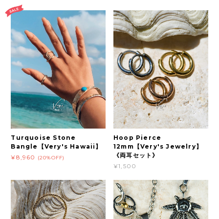
Turquoise Stone
Hoop Pierce
Bangle【Very's Hawaii】
12mm【Very's Jewelry】
《両耳セット》
¥8,960
(20%OFF)
¥1,500