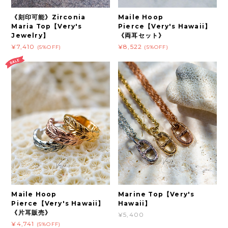
《刻印可能》Zirconia
Maile Hoop
Maria Top【Very's
Pierce【Very's Hawaii】
Jewelry】
《両耳セット》
¥7,410
¥8,522
(5%OFF)
(5%OFF)
Maile Hoop
​​​​Marine Top【Very's
Pierce【Very's Hawaii】
Hawaii】
《片耳販売》
¥5,400
¥4,741
(5%OFF)