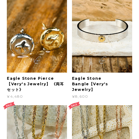
Eagle Stone Pierce
Eagle Stone
【Very's Jewelry】 《両耳
Bangle【Very's
セット》
Jewelry】
¥4,480
¥8,600