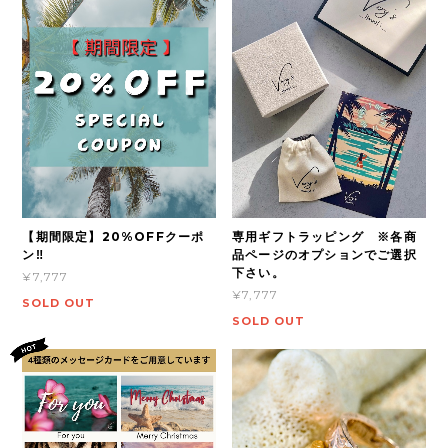
【期間限定】20%OFFクーポ
専用ギフトラッピング ※各商
ン‼
品ページのオプションでご選択
下さい。
¥7,777
¥7,777
SOLD OUT
SOLD OUT