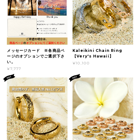
メッセージカード ※各商品ペ
Kaleikini Chain Ring
ージのオプションでご選択下さ
【Very's Hawaii】
い。
¥10,100
¥7,777