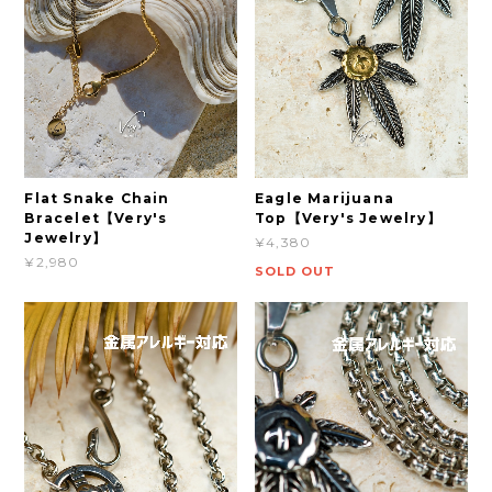
Flat Snake Chain
Eagle Marijuana
Bracelet【Very's
Top【Very's Jewelry】
Jewelry】
¥4,380
¥2,980
SOLD OUT