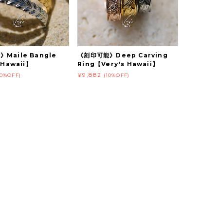
Maile Bangle
《刻印可能》Deep Carving
 Hawaii】
Ring【Very's Hawaii】
¥9,882
10%OFF)
(10%OFF)