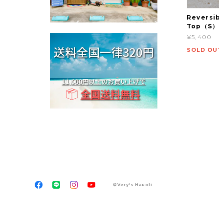
Reversi
Top（S）【
¥5,400
SOLD OU
©Very's Hauoli