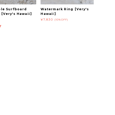
ble Surfboard
Watermark Ring【Very's
Very's Hawaii】
Hawaii】
¥7,830
(10%OFF)
T