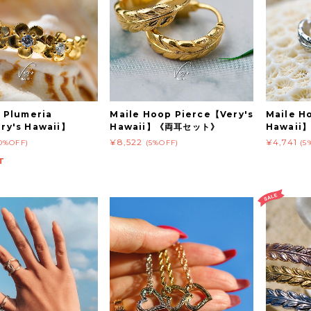
a Plumeria
Maile Hoop Pierce【Very's
Maile H
ry's Hawaii】
Hawaii】《両耳セット》
Hawai
¥8,522
¥4,741
10%OFF)
(5%OFF)
(5
T