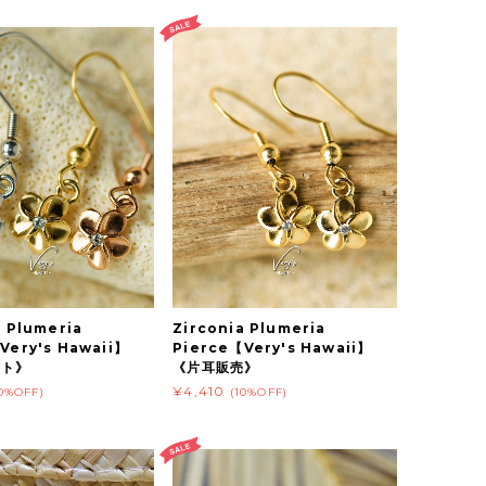
a Plumeria
Zirconia Plumeria
Very's Hawaii】
Pierce【Very's Hawaii】
ット》
《片耳販売》
¥4,410
10%OFF)
(10%OFF)