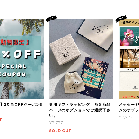
】20%OFFクーポン‼
専用ギフトラッピング ※各商品
メッセー
ページのオプションでご選択下さ
ジのオプ
い。
¥7,777
T
¥7,777
SOLD OUT