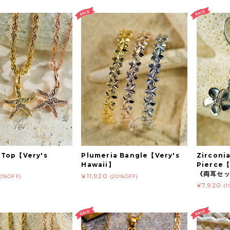
h Top【Very's
Plumeria Bangle【Very's
Zirconi
Hawaii】
Pierce【
《両耳セ
¥11,920
20%OFF)
(20%OFF)
¥7,920
(