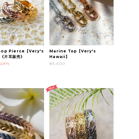
oop Pierce【Very's
​​​​Marine Top【Very's
i】《片耳販売》
Hawaii】
¥5,400
%OFF)