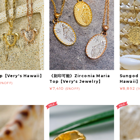
p【Very's Hawaii】
《刻印可能》Zirconia Maria
Sungod 
Top【Very's Jewelry】
Hawai
10%OFF)
¥7,410
¥8,892
(5%OFF)
(