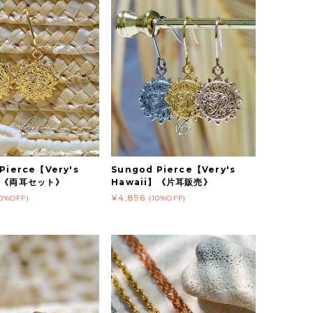
Pierce【Very's
Sungod Pierce【Very's
i】《両耳セット》
Hawaii】《片耳販売》
¥4,896
10%OFF)
(10%OFF)