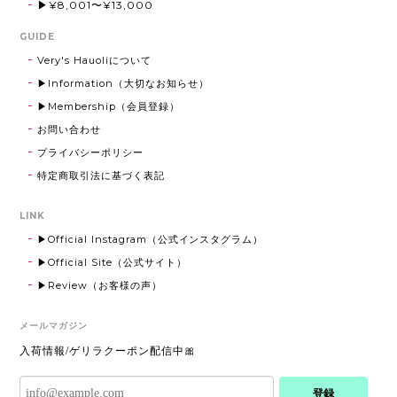
2025/08/22
▶¥8,001〜¥13,000
GUIDE
Very's Hauoliについて
Eagle Stone Pierce 【Very's Jewelry】 《両耳セット》
▶Information（大切なお知らせ）
シルバー
2025/08/22
▶Membership（会員登録）
お問い合わせ
気に入りました！
プライバシーポリシー
特定商取引法に基づく表記
Shell initial Necklace【チェーン付き・40-65cm】【Very's Jewelry】
LINK
ゴールド,D
2025/08/22
▶Official Instagram（公式インスタグラム）
▶Official Site（公式サイト）
実物もすごく可愛かったです！
▶Review（お客様の声）
メールマガジン
Rope Chain 316L【45-60cm】【Very's Hawaii】
入荷情報/ゲリラクーポン配信中🎀
シルバー
2025/07/08
登録