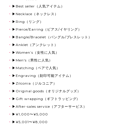
すごく良かったです。ありがとうございました。
▶Best seller（人気アイテム）
▶Necklace（ネックレス）
▶Ring（リング）
《刻印可能》Coin Top Anklet【Very's Hawaii】
▶Pierce/Earring（ピアス/イヤリング）
ゴールド
2025/12/13
▶Bangle/Bracelet（バングル/ブレスレット）
▶Anklet（アンクレット）
クリスマスプレゼントに購入させて頂きました！ めち
▶Women’s（女性に人気）
ゃくちゃ可愛くてとても喜んでいます。 ペアで買った
のでまだ渡せてませんが、喜んで貰えたら嬉しいな!!愛
▶Men's（男性に人気）
用させて頂きます。ありがとうございました!!
▶Matching（ペアで人気）
▶Engraving（刻印可能アイテム）
▶Zilconia（ジルコニア）
Eagle Stone Wheel Chain【Very's Jewelry】
▶Original goods（オリジナルグッズ）
2025/12/05
▶Gift wrapping（ギフトラッピング）
▶After-sales service（アフターサービス）
▶¥1,000〜¥5,000
《刻印可能》Flat Ring 5mm 316L【ピンキーサイズ有】【Very's Hawaii】
▶¥5,001〜¥8,000
シルバー,21号