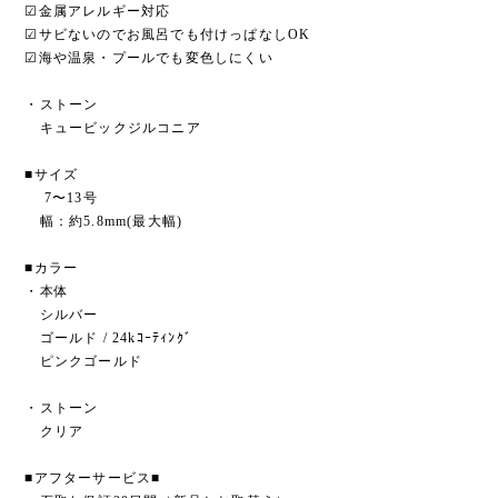
☑︎金属アレルギー対応
☑︎サビないのでお風呂でも付けっぱなしOK
☑︎海や温泉・プールでも変色しにくい
・ストーン
キュービックジルコニア
■サイズ
7〜13号
幅：約5.8mm(最大幅)
■カラー
・本体
シルバー
ゴールド / 24kｺｰﾃｨﾝｸﾞ
ピンクゴールド
・ストーン
クリア
■アフターサービス■