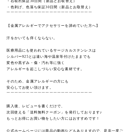
・石取れ保証30日間（新品とお取替え）
・色剥げ、色落ち保証30日間（新品とお取替え）
￣￣￣￣￣￣￣￣￣￣￣￣￣￣￣￣￣￣￣￣￣￣
【金属アレルギーでアクセサリーを諦めていた方へ】
汗をかいても痒くならない。
医療用品にも使われているサージカルステンレスは
シルバー925とは違い海や温泉等付けたままでも
変色や黒ずみ・傷・汚れ等に強く
アレルギーを起こしづらい安心な素材です。
そのため、金属アレルギーの方にも
安心してお使い頂けます。
￣￣￣￣￣￣￣￣￣￣￣￣￣￣￣￣￣￣￣￣￣￣
購入後、レビューを書くだけで、
次回使える「送料無料クーポン」を発行しております♪
もっとお得にお買い物をしたい方にはおすすめです！
公式ホームページには商品の動画などもありますので、是非一度ご