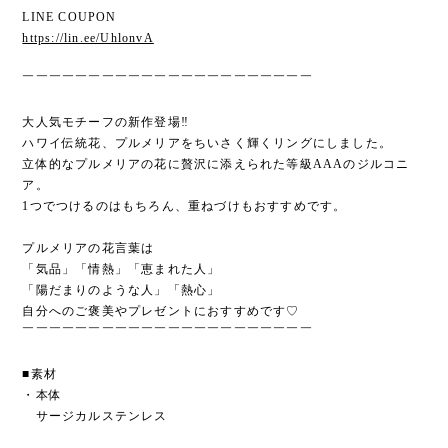
LINE COUPON
https://lin.ee/UhlonvA
￣￣￣￣￣￣￣￣￣￣￣￣￣￣￣￣￣￣￣￣￣￣
大人気モチーフの新作登場‼
ハワイ伝統花、プルメリアをちいさく輝くリングにしました。
立体的なプルメリアの花に贅沢に添えられた等級AAAのジルコニ
ア。
1つでつけるのはもちろん、重ねづけもおすすめです。
プルメリアの花言葉は
「気品」「情熱」「恵まれた人」
「陽だまりのような人」「熱心」
自分へのご褒美やプレゼントにおすすめです♡
￣￣￣￣￣￣￣￣￣￣￣￣￣￣￣￣￣￣￣￣￣￣
■素材
・本体
サージカルステンレス