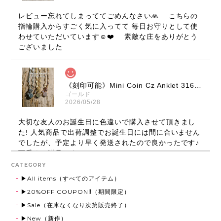
レビュー忘れてしまっててごめんなさい🙏 こちらの
指輪購入からすごく気に入ってて 毎日お守りとして使
わせていただいています☺️❤️ 素敵な庄をありがとう
ございました
《刻印可能》Mini Coin Cz Anklet 316L【Very's Hawaii】
ゴールド
2026/05/28
大切な友人のお誕生日に色違いで購入させて頂きまし
た! 人気商品で出荷調整でお誕生日には間に合いません
でしたが、予定より早く発送されたので良かったです♪
可愛くて満足です！
CATEGORY
▶All items（すべてのアイテム）
Round Ring 316L【Very's Hawaii】
▶20%OFF COUPON‼（期間限定）
ゴールド,21号
▶Sale（在庫なくなり次第販売終了）
2026/03/13
▶New（新作）