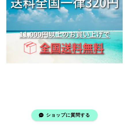
■当店人気No.1■《刻印可能》Barrel ring 2mm 316L【ピンキーサイズ有】【Very's Hawaii】
シルバー, 9号
2025/06/17
友達とお揃いで付けようと思い シルバーと ゴールド
２個買いしちゃいました。 はやく、渡したいです。
Mini Letter Necklace 316L【チェーン付き・調整可】【Very's Jewelry】
ゴールド,E
2025/06/17
その日に発送手続き頂き無事届きました。 思ってた通
り可愛かったです！ また注文したいと思います。 あり
がとうございました。
ショップに質問する
■当店人気No.1■《刻印可能》Barrel ring 2mm 316L【ピンキーサイズ有】【Very's Hawaii】