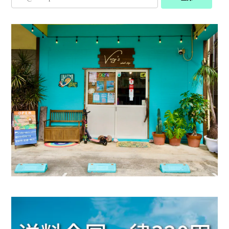
とっても可愛くお気に入りです·͜· ︎︎ᰔᩚ
Plate Initial Necklace 【チェーン付き・40-65cm】【Very's Jewelry】
シルバー,S
2025/07/08
とっても可愛くお気に入りです‪ ·͜· ︎︎ᰔᩚ
Penne Pierce【Very's Jewelry】《両耳セット》
シルバー
2025/06/17
■当店人気No.1■《刻印可能》Barrel ring 2mm 316L【ピンキーサイズ有】【Very's Hawaii】
ゴールド / 24kｺｰﾃｨﾝｸﾞ, 11号
2025/06/17
友達とお揃いで付けようと思い シルバーと ゴールド
２個買いしちゃいました。 はやく、渡したいです。