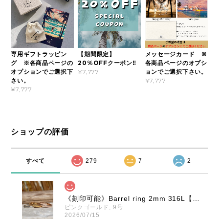
専用ギフトラッピン
【期間限定】
メッセージカード ※
グ ※各商品ページの
20%OFFクーポン‼
各商品ページのオプシ
オプションでご選択下
ョンでご選択下さい。
¥7,777
さい。
¥7,777
¥7,777
ショップの評価
すべて
279
7
2
《刻印可能》Barrel ring 2mm 316L【ピンキーサイズ有】【Very's Hawaii】
ピンクゴールド, 9号
2026/07/15