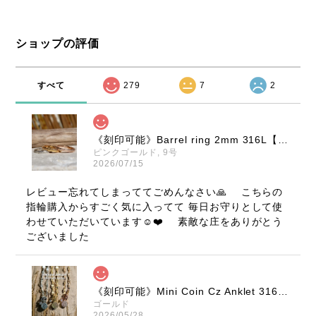
ショップの評価
すべて
279
7
2
《刻印可能》Barrel ring 2mm 316L【ピンキーサイズ有】【Very's Hawaii】
ピンクゴールド, 9号
2026/07/15
レビュー忘れてしまっててごめんなさい🙏 こちらの
指輪購入からすごく気に入ってて 毎日お守りとして使
わせていただいています☺️❤️ 素敵な庄をありがとう
ございました
《刻印可能》Mini Coin Cz Anklet 316L【Very's Hawaii】
ゴールド
2026/05/28