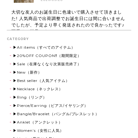
大切な友人のお誕生日に色違いで購入させて頂きまし
た! 人気商品で出荷調整でお誕生日には間に合いません
でしたが、予定より早く発送されたので良かったです♪
可愛くて満足です！
CATEGORY
▶All items（すべてのアイテム）
Round Ring 316L【Very's Hawaii】
▶20%OFF COUPON‼（期間限定）
ゴールド,21号
▶Sale（在庫なくなり次第販売終了）
2026/03/13
▶New（新作）
すごく良かったです。ありがとうございました。
▶Best seller（人気アイテム）
▶Necklace（ネックレス）
▶Ring（リング）
《刻印可能》Coin Top Anklet【Very's Hawaii】
▶Pierce/Earring（ピアス/イヤリング）
ゴールド
2025/12/13
▶Bangle/Bracelet（バングル/ブレスレット）
▶Anklet（アンクレット）
クリスマスプレゼントに購入させて頂きました！ めち
▶Women’s（女性に人気）
ゃくちゃ可愛くてとても喜んでいます。 ペアで買った
のでまだ渡せてませんが、喜んで貰えたら嬉しいな!!愛