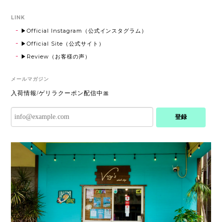
Shell initial Necklace【チェーン付き・40-65cm】【Very's Jewelry】
LINK
ゴールド,D
2025/08/22
▶Official Instagram（公式インスタグラム）
▶Official Site（公式サイト）
実物もすごく可愛かったです！
▶Review（お客様の声）
メールマガジン
Rope Chain 316L【45-60cm】【Very's Hawaii】
入荷情報/ゲリラクーポン配信中🎀
シルバー
2025/07/08
登録
とっても可愛くお気に入りです·͜· ︎︎ᰔᩚ
Plate Initial Necklace 【チェーン付き・40-65cm】【Very's Jewelry】
シルバー,S
2025/07/08
とっても可愛くお気に入りです‪ ·͜· ︎︎ᰔᩚ