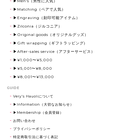
▶Men's（男性に人気）
用させて頂きます。ありがとうございました!!
▶Matching（ペアで人気）
▶Engraving（刻印可能アイテム）
▶Zilconia（ジルコニア）
Eagle Stone Wheel Chain【Very's Jewelry】
▶Original goods（オリジナルグッズ）
2025/12/05
▶Gift wrapping（ギフトラッピング）
▶After-sales service（アフターサービス）
▶¥1,000〜¥5,000
《刻印可能》Flat Ring 5mm 316L【ピンキーサイズ有】【Very's Hawaii】
▶¥5,001〜¥8,000
シルバー,21号
2025/08/22
▶¥8,001〜¥13,000
GUIDE
Very's Hauoliについて
Eagle Stone Pierce 【Very's Jewelry】 《両耳セット》
▶Information（大切なお知らせ）
シルバー
2025/08/22
▶Membership（会員登録）
お問い合わせ
気に入りました！
プライバシーポリシー
特定商取引法に基づく表記