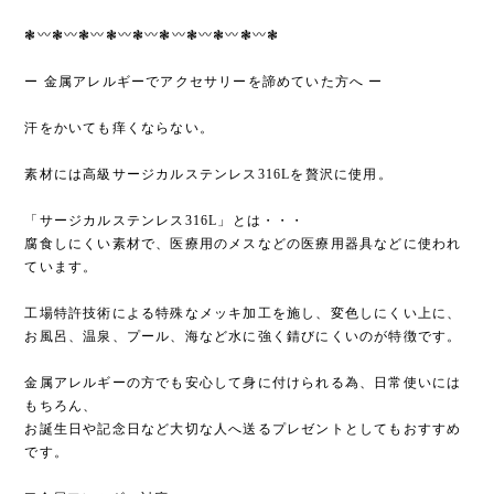
❃〰︎❃〰︎❃〰︎❃〰︎❃〰︎❃〰︎❃〰︎❃〰︎❃〰︎❃
ー 金属アレルギーでアクセサリーを諦めていた方へ ー
汗をかいても痒くならない。
素材には高級サージカルステンレス316Lを贅沢に使用。
「サージカルステンレス316L」とは・・・
腐食しにくい素材で、医療用のメスなどの医療用器具などに使われ
ています。
工場特許技術による特殊なメッキ加工を施し、変色しにくい上に、
お風呂、温泉、プール、海など水に強く錆びにくいのが特徴です。
金属アレルギーの方でも安心して身に付けられる為、日常使いには
もちろん、
お誕生日や記念日など大切な人へ送るプレゼントとしてもおすすめ
です。