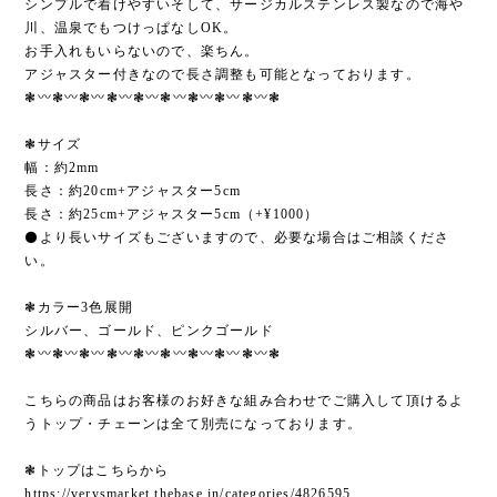
シンプルで着けやすいそして、サージカルステンレス製なので海や
川、温泉でもつけっぱなしOK。
お手入れもいらないので、楽ちん。
アジャスター付きなので長さ調整も可能となっております。
❃〰︎❃〰︎❃〰︎❃〰︎❃〰︎❃〰︎❃〰︎❃〰︎❃〰︎❃
❃サイズ
幅：約2mm
長さ：約20cm+アジャスター5cm
長さ：約25cm+アジャスター5cm（+¥1000）
⚫より長いサイズもございますので、必要な場合はご相談くださ
い。
❃カラー3色展開
シルバー、ゴールド、ピンクゴールド
❃〰︎❃〰︎❃〰︎❃〰︎❃〰︎❃〰︎❃〰︎❃〰︎❃〰︎❃
こちらの商品はお客様のお好きな組み合わせでご購入して頂けるよ
うトップ・チェーンは全て別売になっております。
❃トップはこちらから
https://verysmarket.thebase.in/categories/4826595