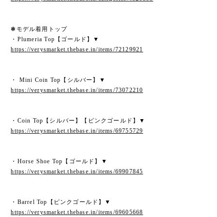
❃モデル着用トップ
・Plumeria Top【ゴールド】▼
https://verysmarket.thebase.in/items/72129921
・ Mini Coin Top【シルバー】▼
https://verysmarket.thebase.in/items/73072210
・Coin Top【シルバー】【ピンクゴールド】▼
https://verysmarket.thebase.in/items/69755729
・Horse Shoe Top【ゴールド】▼
https://verysmarket.thebase.in/items/69907845
・Barrel Top【ピンクゴールド】▼
https://verysmarket.thebase.in/items/69605668