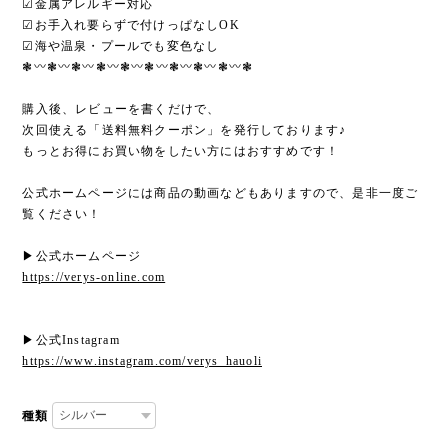
☑︎金属アレルギー対応
☑︎お手入れ要らずで付けっぱなしOK
☑︎海や温泉・プールでも変色なし
❃〰︎❃〰︎❃〰︎❃〰︎❃〰︎❃〰︎❃〰︎❃〰︎❃〰︎❃
購入後、レビューを書くだけで、
次回使える「送料無料クーポン」を発行しております♪
もっとお得にお買い物をしたい方にはおすすめです！
公式ホームページには商品の動画などもありますので、是非一度ご
覧ください！
▶︎公式ホームページ
https://verys-online.com
▶︎公式Instagram
https://www.instagram.com/verys_hauoli
種類