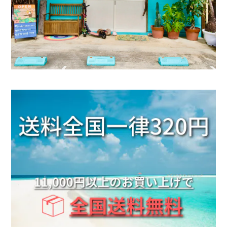
Penne Pierce【Very's Jewelry】《両耳セット》
シルバー
2025/06/17
■当店人気No.1■《刻印可能》Barrel ring 2mm 316L【ピンキーサイズ有】【Very's Hawaii】
ゴールド / 24kｺｰﾃｨﾝｸﾞ, 11号
2025/06/17
友達とお揃いで付けようと思い シルバーと ゴールド
２個買いしちゃいました。 はやく、渡したいです。
■当店人気No.1■《刻印可能》Barrel ring 2mm 316L【ピンキーサイズ有】【Very's Hawaii】
シルバー, 9号
2025/06/17
友達とお揃いで付けようと思い シルバーと ゴールド
２個買いしちゃいました。 はやく、渡したいです。