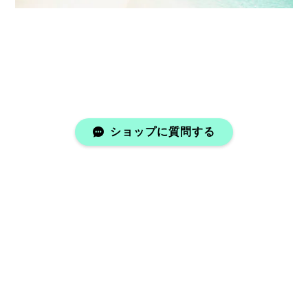
Mini Letter Necklace 316L【チェーン付き・調整可】【Very's Jewelry】
ゴールド,E
2025/06/17
その日に発送手続き頂き無事届きました。 思ってた通
り可愛かったです！ また注文したいと思います。 あり
がとうございました。
ショップに質問する
■当店人気No.1■《刻印可能》Barrel ring 2mm 316L【ピンキーサイズ有】【Very's Hawaii】
ゴールド / 24kｺｰﾃｨﾝｸﾞ, 7号
2025/06/17
発送も早く指にピッタリでした。 パッケージもとても
可愛く気に入りました。 ありがとうございます。
プライバシーポリシー
特定商取引法に基づく表記
会員規約
Cowrie Shell Beads Anklet【Very's Jewelry】
ゴールド
2025/06/15