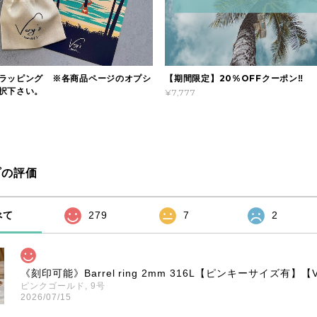
ラッピング ※各商品ページのオプシ
【期間限定】20%OFFクーポン‼
択下さい。
¥7,777
プの評価
べて
279
7
2
《刻印可能》Barrel ring 2mm 316L【ピンキーサイズ有】【Ver
ピンクゴールド, 9号
2026/07/15