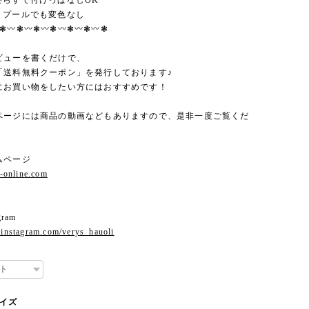
要らずで付けっぱなしOK
・プールでも変色なし
︎❃〰︎❃〰︎❃〰︎❃〰︎❃〰︎❃〰︎❃
ビューを書くだけで、
「送料無料クーポン」を発行しております♪
にお買い物をしたい方にはおすすめです！
ページには商品の動画などもありますので、是非一度ご覧くだ
ムページ
s-online.com
gram
.instagram.com/verys_hauoli
サイズ