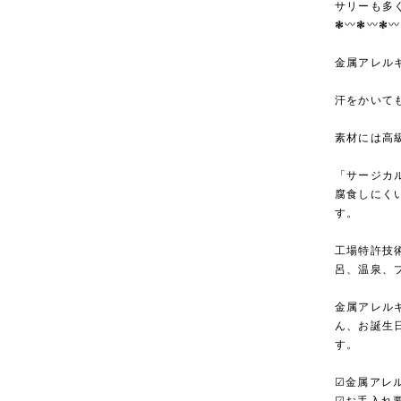
サリーも多
❃〰︎❃〰︎❃〰
金属アレル
汗をかいて
素材には高
「サージカル
腐食しにく
す。
工場特許技
呂、温泉、
金属アレル
ん、お誕生
す。
☑︎金属アレ