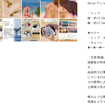
60cm+アジ
・トップ
縦：約13.5
幅：約15.5
❃カラー
・トップ 
・チェーン
❃〰︎❃〰︎❃〰
「天然瑪瑙(
縞模様が特
す。
結晶同士が
いているの
その隙間に
な模様が生
蝋のような
瑪瑙をスラ