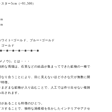
ャスター5cm（+¥1,500）
mm
mm
ホワイト×ゴールド、ブルー×ゴールド
 ゴールド
︎❃〰︎❃〰︎❃〰︎❃〰︎❃〰︎❃〰︎❃
メノウ)」とは・・・
徴的な瑪瑙は、石英などの結晶が集まってできた鉱物の一種で
重なり合うことにより、目に見えないほど小さな穴が無数に開
が特徴。
さまざまな鉱物が入り込むことで、人工では作り出せない複雑
み出されます。
艶があることも特徴のひとつ。
イスすることで、独特な渦模様を生かしたインテリアやアクセ