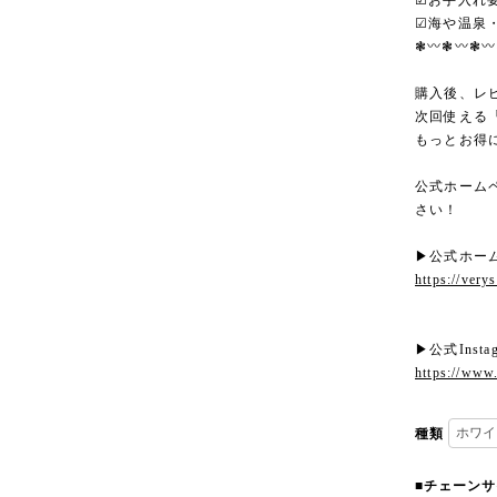
☑︎お手入れ
☑︎海や温泉
❃〰︎❃〰︎❃〰
購入後、レ
次回使える
もっとお得
公式ホーム
さい！
▶︎公式ホー
https://very
▶︎公式Insta
https://www
種類
■チェーン