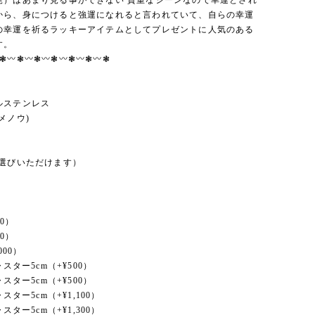
尾）はあまり見る事ができない 貴重なシーンなので幸運とされ
から、身につけると強運になれると言われていて、自らの幸運
の幸運を祈るラッキーアイテムとしてプレゼントに人気のある
す。
︎❃〰︎❃〰︎❃〰︎❃〰︎❃〰︎❃〰︎❃
ルステンレス
メノウ)
お選びいただけます）
00）
00）
000）
ャスター5cm（+¥500）
ャスター5cm（+¥500）
ャスター5cm（+¥1,100）
ャスター5cm（+¥1,300）