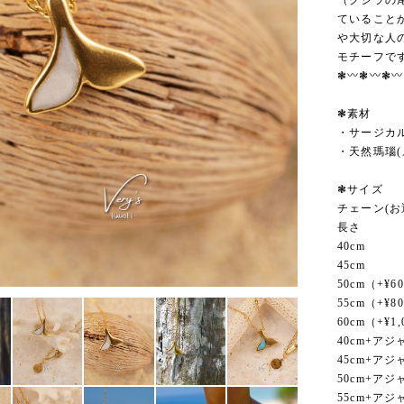
（クジラの
ていること
や大切な人
モチーフで
❃〰︎❃〰︎❃〰
❃素材
・サージカ
・天然瑪瑙(
❃サイズ
チェーン(
長さ
40cm
45cm
50cm（+¥6
55cm（+¥8
60cm（+¥1,
40cm+アジ
45cm+アジ
50cm+アジ
55cm+アジ