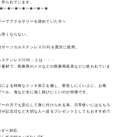
く作られています。
︎❃〰︎❃〰︎❃〰︎❃〰︎❃〰︎❃〰︎❃
ギーでアクセサリーを諦めていた方へ
も痒くならない。
級サージカルステンレス316Lを贅沢に使用。
ステンレス316L」とは・・・
い素材で、医療用のメスなどの医療用器具などに使われていま
術による特殊なメッキ加工を施し、変色しにくい上に、お風
プール、海など水に強く錆びにくいのが特徴です。
ギーの方でも安心して身に付けられる為、日常使いにはもちろ
日や記念日など大切な人へ送るプレゼントとしてもおすすめで
ルギー対応