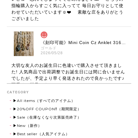
指輪購入からすごく気に入ってて 毎日お守りとして使
わせていただいています☺️❤️ 素敵な庄をありがとう
ございました
《刻印可能》Mini Coin Cz Anklet 316L【Very's Hawaii】
ゴールド
2026/05/28
大切な友人のお誕生日に色違いで購入させて頂きまし
た! 人気商品で出荷調整でお誕生日には間に合いません
でしたが、予定より早く発送されたので良かったです♪
可愛くて満足です！
CATEGORY
▶All items（すべてのアイテム）
Round Ring 316L【Very's Hawaii】
▶20%OFF COUPON‼（期間限定）
ゴールド,21号
▶Sale（在庫なくなり次第販売終了）
2026/03/13
▶New（新作）
すごく良かったです。ありがとうございました。
▶Best seller（人気アイテム）