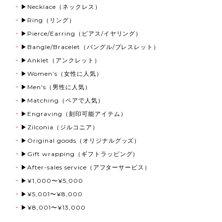
▶Necklace（ネックレス）
▶Ring（リング）
《刻印可能》Coin Top Anklet【Very's Hawaii】
▶Pierce/Earring（ピアス/イヤリング）
ゴールド
2025/12/13
▶Bangle/Bracelet（バングル/ブレスレット）
▶Anklet（アンクレット）
クリスマスプレゼントに購入させて頂きました！ めち
▶Women’s（女性に人気）
ゃくちゃ可愛くてとても喜んでいます。 ペアで買った
のでまだ渡せてませんが、喜んで貰えたら嬉しいな!!愛
▶Men's（男性に人気）
用させて頂きます。ありがとうございました!!
▶Matching（ペアで人気）
▶Engraving（刻印可能アイテム）
▶Zilconia（ジルコニア）
Eagle Stone Wheel Chain【Very's Jewelry】
▶Original goods（オリジナルグッズ）
2025/12/05
▶Gift wrapping（ギフトラッピング）
▶After-sales service（アフターサービス）
▶¥1,000〜¥5,000
《刻印可能》Flat Ring 5mm 316L【ピンキーサイズ有】【Very's Hawaii】
▶¥5,001〜¥8,000
シルバー,21号
2025/08/22
▶¥8,001〜¥13,000