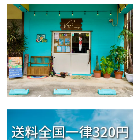
Plate Initial Necklace 【チェーン付き・40-65cm】【Very's Jewelry】
シルバー,S
2025/07/08
とっても可愛くお気に入りです‪ ·͜· ︎︎ᰔᩚ
Penne Pierce【Very's Jewelry】《両耳セット》
シルバー
2025/06/17
■当店人気No.1■《刻印可能》Barrel ring 2mm 316L【ピンキーサイズ有】【Very's Hawaii】
ゴールド / 24kｺｰﾃｨﾝｸﾞ, 11号
2025/06/17
友達とお揃いで付けようと思い シルバーと ゴールド
２個買いしちゃいました。 はやく、渡したいです。