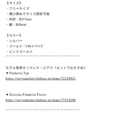
【サイズ】
・フリーサイズ
・開け閉めでサイズ調節可能
・内径：約55mm
・幅：約8mm
【カラー】
・シルバー
・ゴールド / 24kｺｰﾃｨﾝｸﾞ
・ピンクゴールド
￣￣￣￣￣￣￣￣￣￣￣￣￣￣￣￣￣￣￣￣￣￣
モデル着用ネックレス・ピアス《セットでおすすめ》
▼Plumeria Top
https://verysmarket.thebase.in/items/72129921
▼Zirconia Plumeria Pierce
https://verysmarket.thebase.in/items/77519298
￣￣￣￣￣￣￣￣￣￣￣￣￣￣￣￣￣￣￣￣￣￣