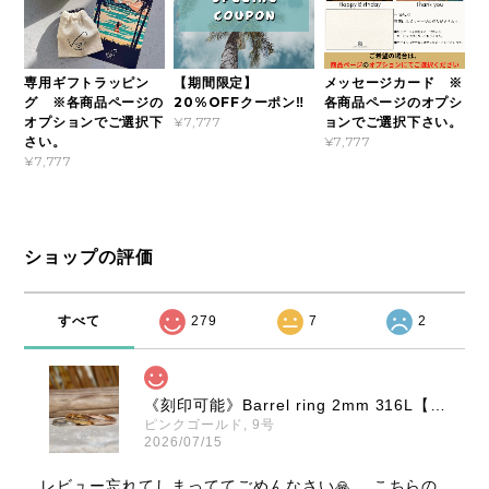
専用ギフトラッピン
【期間限定】
メッセージカード ※
グ ※各商品ページの
20%OFFクーポン‼
各商品ページのオプシ
オプションでご選択下
ョンでご選択下さい。
¥7,777
さい。
¥7,777
¥7,777
ショップの評価
すべて
279
7
2
《刻印可能》Barrel ring 2mm 316L【ピンキーサイズ有】【Very's Hawaii】
ピンクゴールド, 9号
2026/07/15
レビュー忘れてしまっててごめんなさい🙏 こちらの