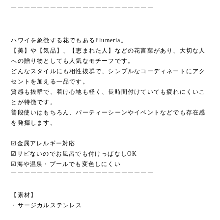
￣￣￣￣￣￣￣￣￣￣￣￣￣￣￣￣￣￣￣￣￣￣
ハワイを象徴する花でもあるPlumeria。
【美】や【気品】、【恵まれた人】などの花言葉があり、大切な人
への贈り物としても人気なモチーフです。
どんなスタイルにも相性抜群で、シンプルなコーディネートにアク
セントを加える一品です。
質感も抜群で、着け心地も軽く、長時間付けていても疲れにくいこ
とが特徴です。
普段使いはもちろん、パーティーシーンやイベントなどでも存在感
を発揮します。
☑︎金属アレルギー対応
☑︎サビないのでお風呂でも付けっぱなしOK
☑︎海や温泉・プールでも変色しにくい
￣￣￣￣￣￣￣￣￣￣￣￣￣￣￣￣￣￣￣￣￣￣
【素材】
・サージカルステンレス