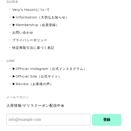
GUIDE
Very's Hauoliについて
Eagle Stone Pierce 【Very's Jewelry】 《両耳セット》
▶Information（大切なお知らせ）
シルバー
2025/08/22
▶Membership（会員登録）
お問い合わせ
気に入りました！
プライバシーポリシー
特定商取引法に基づく表記
Shell initial Necklace【チェーン付き・40-65cm】【Very's Jewelry】
LINK
ゴールド,D
2025/08/22
▶Official Instagram（公式インスタグラム）
▶Official Site（公式サイト）
実物もすごく可愛かったです！
▶Review（お客様の声）
メールマガジン
Rope Chain 316L【45-60cm】【Very's Hawaii】
入荷情報/ゲリラクーポン配信中🎀
シルバー
2025/07/08
登録
とっても可愛くお気に入りです·͜· ︎︎ᰔᩚ