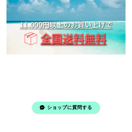
■当店人気No.1■《刻印可能》Barrel ring 2mm 316L【ピンキーサイズ有】【Very's Hawaii】
シルバー, 9号
2025/06/17
友達とお揃いで付けようと思い シルバーと ゴールド
２個買いしちゃいました。 はやく、渡したいです。
Mini Letter Necklace 316L【チェーン付き・調整可】【Very's Jewelry】
ゴールド,E
2025/06/17
その日に発送手続き頂き無事届きました。 思ってた通
り可愛かったです！ また注文したいと思います。 あり
がとうございました。
ショップに質問する
■当店人気No.1■《刻印可能》Barrel ring 2mm 316L【ピンキーサイズ有】【Very's Hawaii】
ゴールド / 24kｺｰﾃｨﾝｸﾞ, 7号
2025/06/17