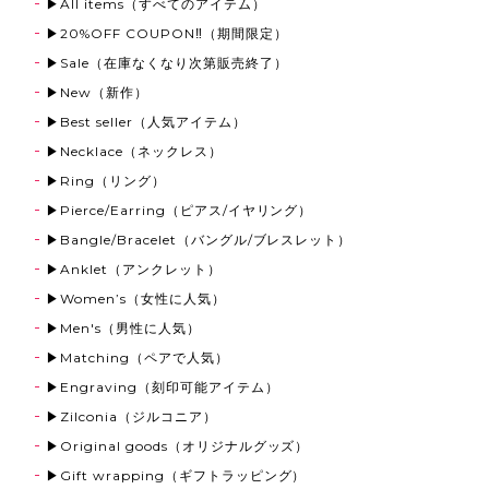
▶All items（すべてのアイテム）
Round Ring 316L【Very's Hawaii】
▶20%OFF COUPON‼（期間限定）
ゴールド,21号
▶Sale（在庫なくなり次第販売終了）
2026/03/13
▶New（新作）
すごく良かったです。ありがとうございました。
▶Best seller（人気アイテム）
▶Necklace（ネックレス）
▶Ring（リング）
《刻印可能》Coin Top Anklet【Very's Hawaii】
▶Pierce/Earring（ピアス/イヤリング）
ゴールド
2025/12/13
▶Bangle/Bracelet（バングル/ブレスレット）
▶Anklet（アンクレット）
クリスマスプレゼントに購入させて頂きました！ めち
▶Women’s（女性に人気）
ゃくちゃ可愛くてとても喜んでいます。 ペアで買った
のでまだ渡せてませんが、喜んで貰えたら嬉しいな!!愛
▶Men's（男性に人気）
用させて頂きます。ありがとうございました!!
▶Matching（ペアで人気）
▶Engraving（刻印可能アイテム）
▶Zilconia（ジルコニア）
Eagle Stone Wheel Chain【Very's Jewelry】
▶Original goods（オリジナルグッズ）
2025/12/05
▶Gift wrapping（ギフトラッピング）