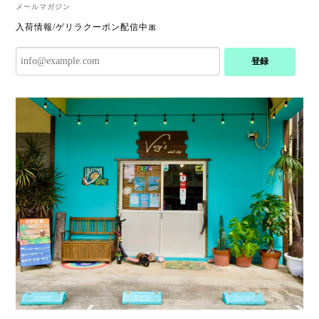
メールマガジン
Rope Chain 316L【45-60cm】【Very's Hawaii】
入荷情報/ゲリラクーポン配信中🎀
シルバー
2025/07/08
登録
とっても可愛くお気に入りです·͜· ︎︎ᰔᩚ
Plate Initial Necklace 【チェーン付き・40-65cm】【Very's Jewelry】
シルバー,S
2025/07/08
とっても可愛くお気に入りです‪ ·͜· ︎︎ᰔᩚ
Penne Pierce【Very's Jewelry】《両耳セット》
シルバー
2025/06/17
■当店人気No.1■《刻印可能》Barrel ring 2mm 316L【ピンキーサイズ有】【Very's Hawaii】