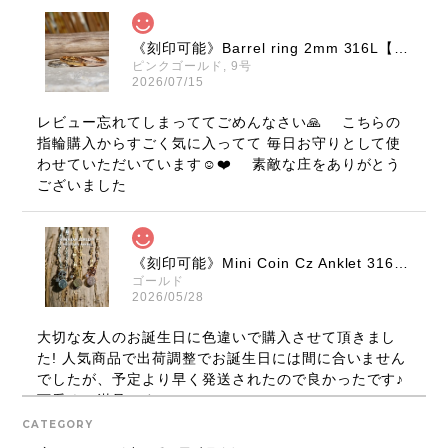
《刻印可能》Barrel ring 2mm 316L【ピンキーサイズ有】【Very's Hawaii】
ピンクゴールド, 9号
2026/07/15
レビュー忘れてしまっててごめんなさい🙏 こちらの
指輪購入からすごく気に入ってて 毎日お守りとして使
わせていただいています☺️❤️ 素敵な庄をありがとう
ございました
《刻印可能》Mini Coin Cz Anklet 316L【Very's Hawaii】
ゴールド
2026/05/28
大切な友人のお誕生日に色違いで購入させて頂きまし
た! 人気商品で出荷調整でお誕生日には間に合いません
でしたが、予定より早く発送されたので良かったです♪
可愛くて満足です！
CATEGORY