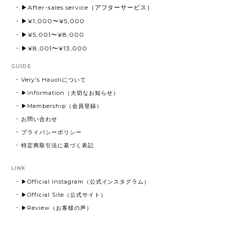
▶After-sales service（アフターサービス）
▶¥1,000〜¥5,000
《刻印可能》Flat Ring 5mm 316L【ピンキーサイズ有】【Very's Hawaii】
▶¥5,001〜¥8,000
シルバー,21号
2025/08/22
▶¥8,001〜¥13,000
GUIDE
Very's Hauoliについて
Eagle Stone Pierce 【Very's Jewelry】 《両耳セット》
▶Information（大切なお知らせ）
シルバー
2025/08/22
▶Membership（会員登録）
お問い合わせ
気に入りました！
プライバシーポリシー
特定商取引法に基づく表記
Shell initial Necklace【チェーン付き・40-65cm】【Very's Jewelry】
LINK
ゴールド,D
2025/08/22
▶Official Instagram（公式インスタグラム）
▶Official Site（公式サイト）
実物もすごく可愛かったです！
▶Review（お客様の声）