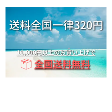
ゴールド / 24kｺｰﾃｨﾝｸﾞ, 11号
2025/06/17
友達とお揃いで付けようと思い シルバーと ゴールド
２個買いしちゃいました。 はやく、渡したいです。
■当店人気No.1■《刻印可能》Barrel ring 2mm 316L【ピンキーサイズ有】【Very's Hawaii】
シルバー, 9号
2025/06/17
友達とお揃いで付けようと思い シルバーと ゴールド
２個買いしちゃいました。 はやく、渡したいです。
Mini Letter Necklace 316L【チェーン付き・調整可】【Very's Jewelry】
ゴールド,E
2025/06/17
その日に発送手続き頂き無事届きました。 思ってた通
り可愛かったです！ また注文したいと思います。 あり