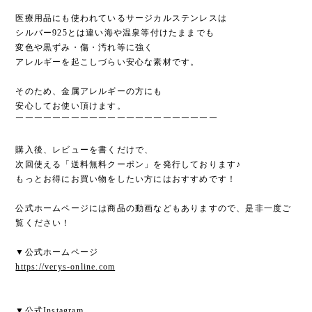
医療用品にも使われているサージカルステンレスは
シルバー925とは違い海や温泉等付けたままでも
変色や黒ずみ・傷・汚れ等に強く
アレルギーを起こしづらい安心な素材です。
そのため、金属アレルギーの方にも
安心してお使い頂けます。
￣￣￣￣￣￣￣￣￣￣￣￣￣￣￣￣￣￣￣￣￣￣
購入後、レビューを書くだけで、
次回使える「送料無料クーポン」を発行しております♪
もっとお得にお買い物をしたい方にはおすすめです！
公式ホームページには商品の動画などもありますので、是非一度ご
覧ください！
▼公式ホームページ
https://verys-online.com
▼公式Instagram