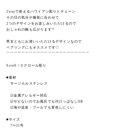
2wayで使えるハワイアン彫りとチェーン
その日の気分や服装に合わせて
2つのデザインをお楽しみいただけるので
おしゃれの幅も広がります!!
男女ともにお使いいただけるデザインなので
ペアリングにもオススメです♡
￣￣￣￣￣￣￣￣￣￣￣￣￣￣￣￣￣￣￣￣￣￣
Scroll / スクロール彫り
■素材
サージカルステンレス
☑︎金属アレルギー対応
☑︎サビないのでお風呂でも付けっぱなしOK
☑︎海や温泉・プールでも変色しにくい
■サイズ
7〜21号